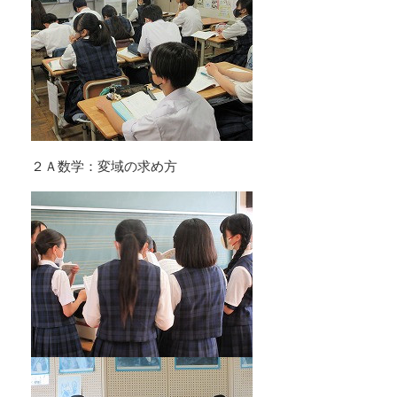
２Ａ数学：変域の求め方